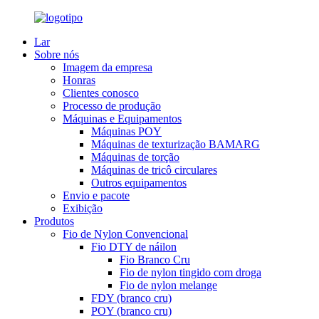
Lar
Sobre nós
Imagem da empresa
Honras
Clientes conosco
Processo de produção
Máquinas e Equipamentos
Máquinas POY
Máquinas de texturização BAMARG
Máquinas de torção
Máquinas de tricô circulares
Outros equipamentos
Envio e pacote
Exibição
Produtos
Fio de Nylon Convencional
Fio DTY de náilon
Fio Branco Cru
Fio de nylon tingido com droga
Fio de nylon melange
FDY (branco cru)
POY (branco cru)