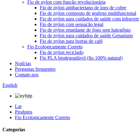
Fio de nylon com função revolucionária
Fio de nylon antibacteriano de íons de cobre
Fio de nylon composto de grafeno multifuncional
Fio de nylon para cuidados de saúde com infraver
Fio de nylon com sensação legal
Fio de nylon retardante de fogo sem halogênio
Fio de nylon para cuidados de saúde Genanium
Fio de nylon para borras de café
Fio Ecologicamente Correto
Fio de nylon reciclado
Fio PLA biodegradável (fio 100% natural)
Notícias
Perguntas frequentes
Contate-nos
English
Lar
Produtos
Fio Ecologicamente Correto
Categorias