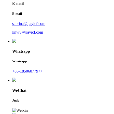
E-mail
E-mail
sabrina@jiayicf.com
linwy@jiayicf.com
Whatsapp
Whatsapp
+86-18506077977
WeChat
Judy