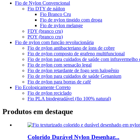
Fio de Nylon Convencional
Fio DTY de náilon
Fio Branco Cru
Fio de nylon tingido com droga
Fio de nylon melange
FDY (branco cru)
POY (branco cru)
Fio de nylon com função revolucionária
Fio de nylon antibacteriano de íons de cobre
Fio de nylon composto de grafeno multifuncional
Fio de nylon para cuidados de saúde com infravermelho d
Fio de nylon com sensação legal
Fio de nylon retardante de fogo sem halogênio
Fio de nylon para cuidados de saúde Genanium
Fio de nylon para borras de café
Fio Ecologicamente Correto
Fio de nylon reciclado
Fio PLA biodegradável (fio 100% natural)
Produtos em destaque
Colorido Durável Nylon Desenhar...