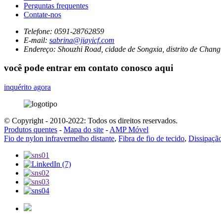
Perguntas frequentes
Contate-nos
Telefone:
0591-28762859
E-mail:
sabrina@jiayicf.com
Endereço:
Shouzhi Road, cidade de Songxia, distrito de Chang
você pode entrar em contato conosco aqui
inquérito agora
© Copyright - 2010-2022: Todos os direitos reservados.
Produtos quentes
-
Mapa do site
-
AMP Móvel
Fio de nylon infravermelho distante
,
Fibra de fio de tecido
,
Dissipação