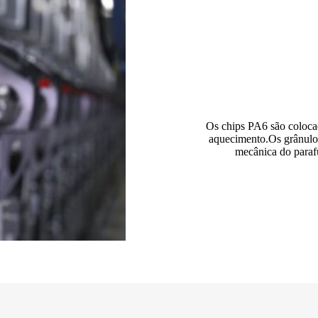
Os chips PA6 são colocad
aquecimento.Os grânulos 
mecânica do parafu