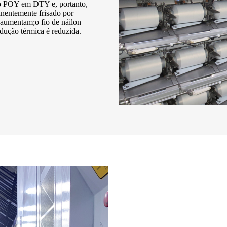
ão POY em DTY e, portanto,
anentemente frisado por
r aumentam;o fio de náilon
ução térmica é reduzida.