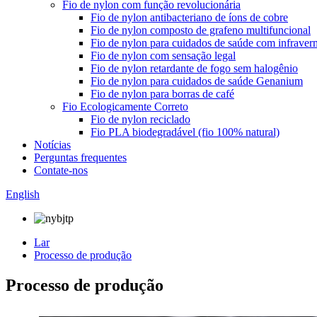
Fio de nylon com função revolucionária
Fio de nylon antibacteriano de íons de cobre
Fio de nylon composto de grafeno multifuncional
Fio de nylon para cuidados de saúde com infraver
Fio de nylon com sensação legal
Fio de nylon retardante de fogo sem halogênio
Fio de nylon para cuidados de saúde Genanium
Fio de nylon para borras de café
Fio Ecologicamente Correto
Fio de nylon reciclado
Fio PLA biodegradável (fio 100% natural)
Notícias
Perguntas frequentes
Contate-nos
English
Lar
Processo de produção
Processo de produção