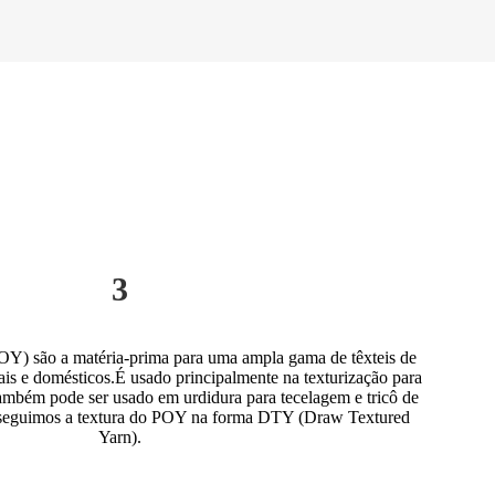
3
POY) são a matéria-prima para uma ampla gama de têxteis de
ais e domésticos.É usado principalmente na texturização para
 também pode ser usado em urdidura para tecelagem e tricô de
seguimos a textura do POY na forma DTY (Draw Textured
Yarn).