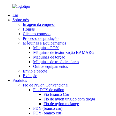
Lar
Sobre nós
Imagem da empresa
Honras
Clientes conosco
Processo de produção
Máquinas e Equipamentos
Máquinas POY
Máquinas de texturização BAMARG
Máquinas de torção
Máquinas de tricô circulares
Outros equipamentos
Envio e pacote
Exibição
Produtos
Fio de Nylon Convencional
Fio DTY de náilon
Fio Branco Cru
Fio de nylon tingido com droga
Fio de nylon melange
FDY (branco cru)
POY (branco cru)