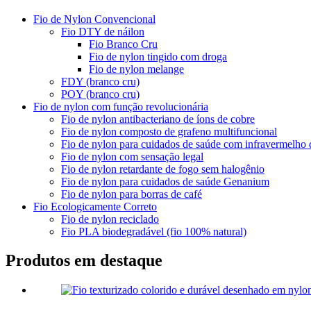
Fio de Nylon Convencional
Fio DTY de náilon
Fio Branco Cru
Fio de nylon tingido com droga
Fio de nylon melange
FDY (branco cru)
POY (branco cru)
Fio de nylon com função revolucionária
Fio de nylon antibacteriano de íons de cobre
Fio de nylon composto de grafeno multifuncional
Fio de nylon para cuidados de saúde com infravermelho d
Fio de nylon com sensação legal
Fio de nylon retardante de fogo sem halogênio
Fio de nylon para cuidados de saúde Genanium
Fio de nylon para borras de café
Fio Ecologicamente Correto
Fio de nylon reciclado
Fio PLA biodegradável (fio 100% natural)
Produtos em destaque