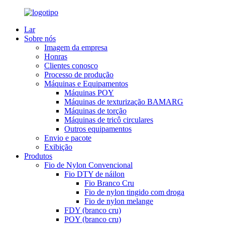
Lar
Sobre nós
Imagem da empresa
Honras
Clientes conosco
Processo de produção
Máquinas e Equipamentos
Máquinas POY
Máquinas de texturização BAMARG
Máquinas de torção
Máquinas de tricô circulares
Outros equipamentos
Envio e pacote
Exibição
Produtos
Fio de Nylon Convencional
Fio DTY de náilon
Fio Branco Cru
Fio de nylon tingido com droga
Fio de nylon melange
FDY (branco cru)
POY (branco cru)