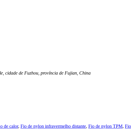
le, cidade de Fuzhou, província de Fujian, China
o de calor
,
Fio de nylon infravermelho distante
,
Fio de nylon TPM
,
Fi