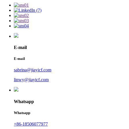
E-mail
E-mail
sabrina@jiayicf.com
linwy@jiayicf.com
Whatsapp
Whatsapp
+86-18506077977