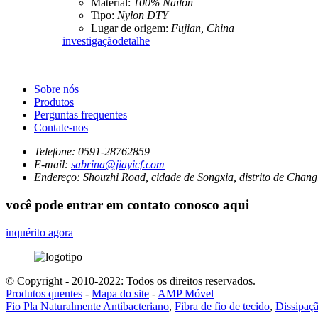
Material:
100% Náilon
Tipo:
Nylon DTY
Lugar de origem:
Fujian, China
investigação
detalhe
Sobre nós
Produtos
Perguntas frequentes
Contate-nos
Telefone:
0591-28762859
E-mail:
sabrina@jiayicf.com
Endereço:
Shouzhi Road, cidade de Songxia, distrito de Chang
você pode entrar em contato conosco aqui
inquérito agora
© Copyright - 2010-2022: Todos os direitos reservados.
Produtos quentes
-
Mapa do site
-
AMP Móvel
Fio Pla Naturalmente Antibacteriano
,
Fibra de fio de tecido
,
Dissipaçã