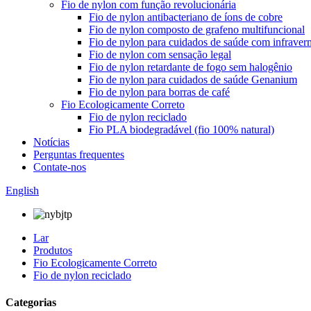
Fio de nylon com função revolucionária
Fio de nylon antibacteriano de íons de cobre
Fio de nylon composto de grafeno multifuncional
Fio de nylon para cuidados de saúde com infraver
Fio de nylon com sensação legal
Fio de nylon retardante de fogo sem halogênio
Fio de nylon para cuidados de saúde Genanium
Fio de nylon para borras de café
Fio Ecologicamente Correto
Fio de nylon reciclado
Fio PLA biodegradável (fio 100% natural)
Notícias
Perguntas frequentes
Contate-nos
English
Lar
Produtos
Fio Ecologicamente Correto
Fio de nylon reciclado
Categorias