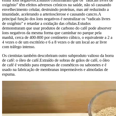
emitir íons negativos.Estudos confirmaram que os “radicais livres de
oxigénio” têm efeitos adversos crónicos na saúde, não só causando
envelhecimento celular, destruindo proteínas, mas até reduzindo a
imunidade, acelerando a arteriosclerose e causando cancro.A
principal função dos íons negativos é neutralizar os “radicais livres
de oxigênio” e retardar a oxidação das células.Estudos
demonstraram que usar produtos de carbono do café pode absorver
íons negativos da mesma forma que caminhar no parque pela
manhã, cerca de 400-800 por centímetro cúbico, o equivalente a 2 a
4 vezes o de um escritório e 6 a 8 vezes o de um local ao ar livre
com tráfego intenso.
Os cientistas também descobriram outro subproduto valioso da borra
de café: o óleo de café.Extraído de sobras de grãos de café, o óleo
de café é vendido para empresas de cosméticos ou sabonetes e é
usado na fabricação de membranas impermeáveis ​​e almofadas de
espuma.