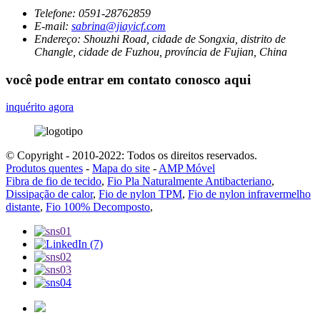
Telefone:
0591-28762859
E-mail:
sabrina@jiayicf.com
Endereço:
Shouzhi Road, cidade de Songxia, distrito de
Changle, cidade de Fuzhou, província de Fujian, China
você pode entrar em contato conosco aqui
inquérito agora
© Copyright - 2010-2022: Todos os direitos reservados.
Produtos quentes
-
Mapa do site
-
AMP Móvel
Fibra de fio de tecido
,
Fio Pla Naturalmente Antibacteriano
,
Dissipação de calor
,
Fio de nylon TPM
,
Fio de nylon infravermelho
distante
,
Fio 100% Decomposto
,