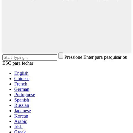
Pressione Enter para pesquisar ou
ESC para fechar
English
Chinese
French
German
Portuguese
Spanish
Russian
Japanese
Korean
Arabic
Irish
Greek