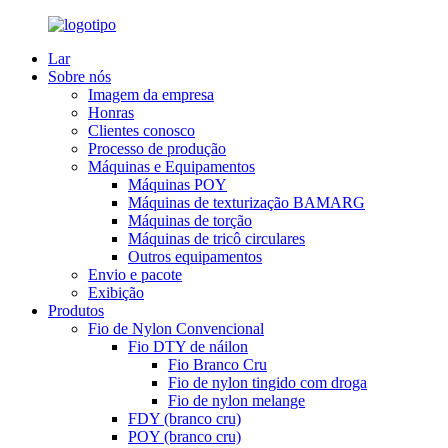
Lar
Sobre nós
Imagem da empresa
Honras
Clientes conosco
Processo de produção
Máquinas e Equipamentos
Máquinas POY
Máquinas de texturização BAMARG
Máquinas de torção
Máquinas de tricô circulares
Outros equipamentos
Envio e pacote
Exibição
Produtos
Fio de Nylon Convencional
Fio DTY de náilon
Fio Branco Cru
Fio de nylon tingido com droga
Fio de nylon melange
FDY (branco cru)
POY (branco cru)