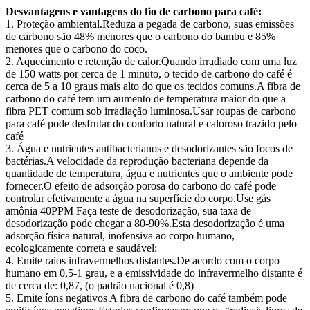
Desvantagens e vantagens do fio de carbono para café:
1. Proteção ambiental.Reduza a pegada de carbono, suas emissões
de carbono são 48% menores que o carbono do bambu e 85%
menores que o carbono do coco.
2. Aquecimento e retenção de calor.Quando irradiado com uma luz
de 150 watts por cerca de 1 minuto, o tecido de carbono do café é
cerca de 5 a 10 graus mais alto do que os tecidos comuns.A fibra de
carbono do café tem um aumento de temperatura maior do que a
fibra PET comum sob irradiação luminosa.Usar roupas de carbono
para café pode desfrutar do conforto natural e caloroso trazido pelo
café
3. Água e nutrientes antibacterianos e desodorizantes são focos de
bactérias.A velocidade da reprodução bacteriana depende da
quantidade de temperatura, água e nutrientes que o ambiente pode
fornecer.O efeito de adsorção porosa do carbono do café pode
controlar efetivamente a água na superfície do corpo.Use gás
amônia 40PPM Faça teste de desodorização, sua taxa de
desodorização pode chegar a 80-90%.Esta desodorização é uma
adsorção física natural, inofensiva ao corpo humano,
ecologicamente correta e saudável;
4. Emite raios infravermelhos distantes.De acordo com o corpo
humano em 0,5-1 grau, e a emissividade do infravermelho distante é
de cerca de: 0,87, (o padrão nacional é 0,8)
5. Emite íons negativos A fibra de carbono do café também pode